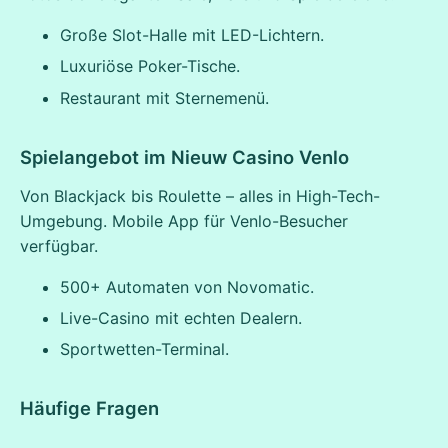
Große Slot-Halle mit LED-Lichtern.
Luxuriöse Poker-Tische.
Restaurant mit Sternemenü.
Spielangebot im Nieuw Casino Venlo
Von Blackjack bis Roulette – alles in High-Tech-
Umgebung. Mobile App für Venlo-Besucher
verfügbar.
500+ Automaten von Novomatic.
Live-Casino mit echten Dealern.
Sportwetten-Terminal.
Häufige Fragen