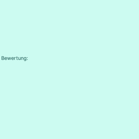
. Bewertung: