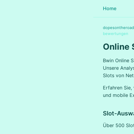
Home
dopesontheroad
bewertungen
Online
Bwin Online S
Unsere Analy
Slots von Net
Erfahren Sie
und mobile Ex
Slot-Auswa
Über 500 Slot