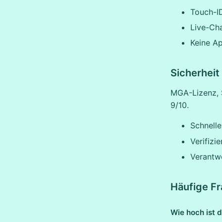
Touch-I
Live-Ch
Keine A
Sicherheit
MGA-Lizenz, S
9/10.
Schnell
Verifizi
Verantwo
Häufige F
Wie hoch ist d