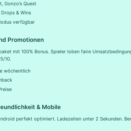
t, Gonzo’s Quest
e Drops & Wins
odus verfügbar
nd Promotionen
aket mit 100% Bonus. Spieler loben faire Umsatzbedingun
5/10.
le wöchentlich
hback
Preise
eundlichkeit & Mobile
ndroid perfekt optimiert. Ladezeiten unter 2 Sekunden. Be