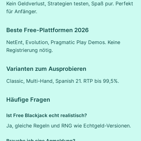
Kein Geldverlust, Strategien testen, Spaß pur. Perfekt
für Anfänger.
Beste Free-Plattformen 2026
NetEnt, Evolution, Pragmatic Play Demos. Keine
Registrierung nötig.
Varianten zum Ausprobieren
Classic, Multi-Hand, Spanish 21. RTP bis 99,5%.
Häufige Fragen
Ist Free Blackjack echt realistisch?
Ja, gleiche Regeln und RNG wie Echtgeld-Versionen.
Brauche ich eine Anmeldung?