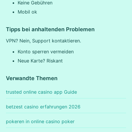
Keine Gebühren
Mobil ok
Tipps bei anhaltenden Problemen
VPN? Nein, Support kontaktieren.
Konto sperren vermeiden
Neue Karte? Riskant
Verwandte Themen
trusted online casino app Guide
betzest casino erfahrungen 2026
pokeren in online casino poker