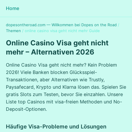
Home
dopesontheroad.com — Willkommen bei Dopes on the Road
/
Themen
/
online casino visa geht nicht mehr Guide
Online Casino Visa geht nicht
mehr – Alternativen 2026
Online Casino Visa geht nicht mehr? Kein Problem
2026! Viele Banken blocken Glücksspiel-
Transaktionen, aber Alternativen wie Trustly,
Paysafecard, Krypto und Klarna lösen das. Spielen Sie
gratis Slots zum Testen, bevor Sie einzahlen. Unsere
Liste top Casinos mit visa-freien Methoden und No-
Deposit-Optionen.
Häufige Visa-Probleme und Lösungen