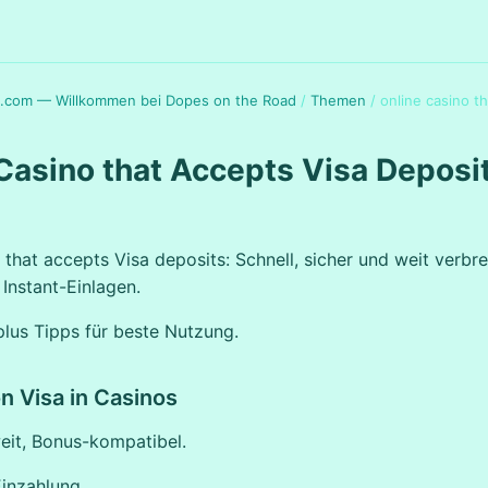
.com — Willkommen bei Dopes on the Road
/
Themen
/
online casino t
Casino that Accepts Visa Deposit
 that accepts Visa deposits: Schnell, sicher und weit verbre
 Instant-Einlagen.
plus Tipps für beste Nutzung.
on Visa in Casinos
weit, Bonus-kompatibel.
Einzahlung