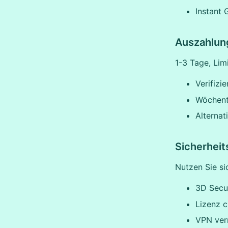
Instant 
Auszahlun
1-3 Tage, Lim
Verifizi
Wöchentl
Alternat
Sicherheit
Nutzen Sie si
3D Secur
Lizenz 
VPN ver