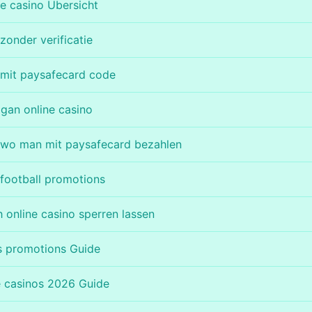
e casino Übersicht
zonder verificatie
 mit paysafecard code
igan online casino
o wo man mit paysafecard bezahlen
 football promotions
 online casino sperren lassen
s promotions Guide
e casinos 2026 Guide