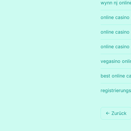
wynn nj onlin
online casino
online casino
online casino
vegasino onli
best online c
registrierung
← Zurück