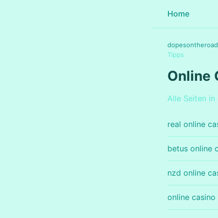
Home
dopesontheroad
Tipps
Online
Alle Seiten in
real online c
betus online 
nzd online ca
online casino