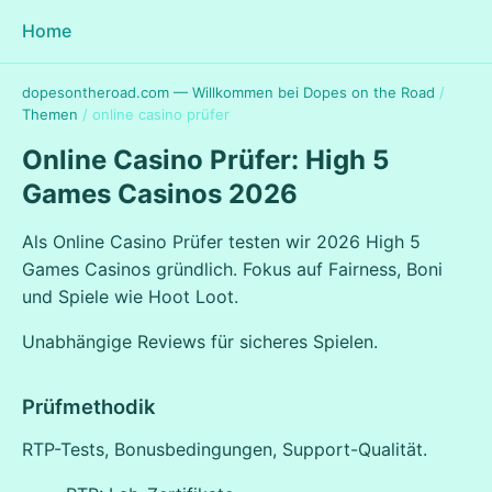
Home
dopesontheroad.com — Willkommen bei Dopes on the Road
/
Themen
/
online casino prüfer
Online Casino Prüfer: High 5
Games Casinos 2026
Als Online Casino Prüfer testen wir 2026 High 5
Games Casinos gründlich. Fokus auf Fairness, Boni
und Spiele wie Hoot Loot.
Unabhängige Reviews für sicheres Spielen.
Prüfmethodik
RTP-Tests, Bonusbedingungen, Support-Qualität.