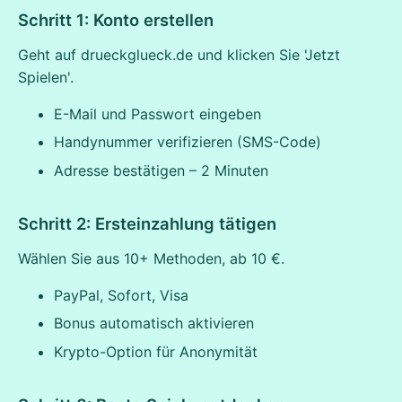
Schritt 1: Konto erstellen
Geht auf drueckglueck.de und klicken Sie 'Jetzt
Spielen'.
E-Mail und Passwort eingeben
Handynummer verifizieren (SMS-Code)
Adresse bestätigen – 2 Minuten
Schritt 2: Ersteinzahlung tätigen
Wählen Sie aus 10+ Methoden, ab 10 €.
PayPal, Sofort, Visa
Bonus automatisch aktivieren
Krypto-Option für Anonymität