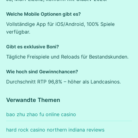
Welche Mobile Optionen gibt es?
Vollständige App für iOS/Android, 100% Spiele
verfügbar.
Gibt es exklusive Boni?
Tägliche Freispiele und Reloads für Bestandskunden.
Wie hoch sind Gewinnchancen?
Durchschnitt RTP 96,8% – höher als Landcasinos.
Verwandte Themen
bao zhu zhao fu online casino
hard rock casino northern indiana reviews