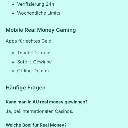
Verifizierung 24h
Wöchentliche Limits
Mobile Real Money Gaming
Apps für echtes Geld.
Touch-ID Login
Sofort-Gewinne
Offline-Demos
Häufige Fragen
Kann man in AU real money gewinnen?
Ja, bei internationalen Casinos.
Welche Boni für Real Money?