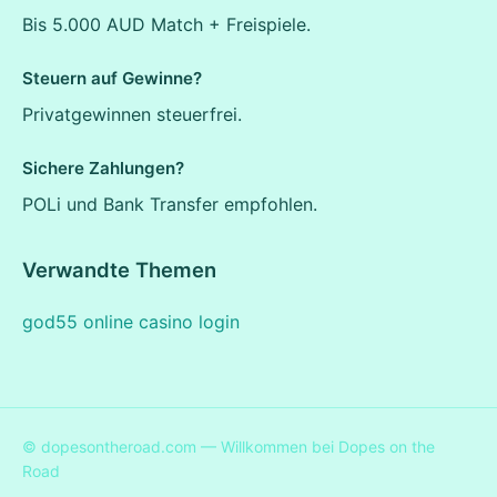
Bis 5.000 AUD Match + Freispiele.
Steuern auf Gewinne?
Privatgewinnen steuerfrei.
Sichere Zahlungen?
POLi und Bank Transfer empfohlen.
Verwandte Themen
god55 online casino login
© dopesontheroad.com — Willkommen bei Dopes on the
Road