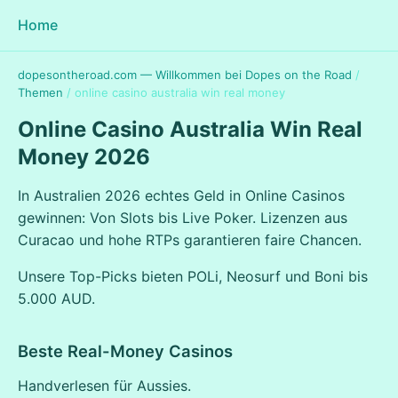
Home
dopesontheroad.com — Willkommen bei Dopes on the Road
/
Themen
/
online casino australia win real money
Online Casino Australia Win Real
Money 2026
In Australien 2026 echtes Geld in Online Casinos
gewinnen: Von Slots bis Live Poker. Lizenzen aus
Curacao und hohe RTPs garantieren faire Chancen.
Unsere Top-Picks bieten POLi, Neosurf und Boni bis
5.000 AUD.
Beste Real-Money Casinos
Handverlesen für Aussies.