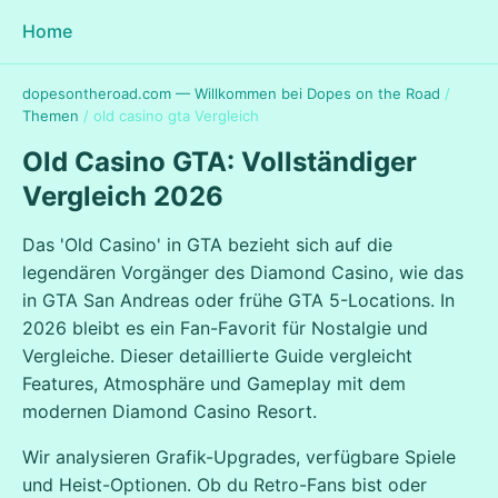
Home
dopesontheroad.com — Willkommen bei Dopes on the Road
/
Themen
/
old casino gta Vergleich
Old Casino GTA: Vollständiger
Vergleich 2026
Das 'Old Casino' in GTA bezieht sich auf die
legendären Vorgänger des Diamond Casino, wie das
in GTA San Andreas oder frühe GTA 5-Locations. In
2026 bleibt es ein Fan-Favorit für Nostalgie und
Vergleiche. Dieser detaillierte Guide vergleicht
Features, Atmosphäre und Gameplay mit dem
modernen Diamond Casino Resort.
Wir analysieren Grafik-Upgrades, verfügbare Spiele
und Heist-Optionen. Ob du Retro-Fans bist oder