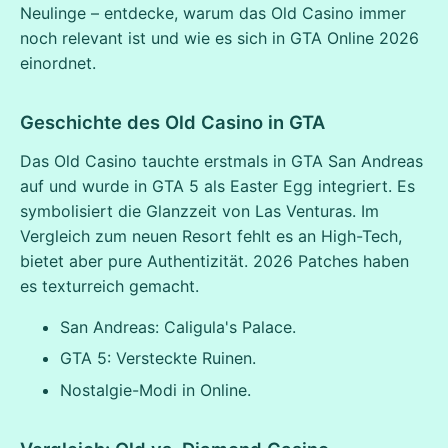
Neulinge – entdecke, warum das Old Casino immer
noch relevant ist und wie es sich in GTA Online 2026
einordnet.
Geschichte des Old Casino in GTA
Das Old Casino tauchte erstmals in GTA San Andreas
auf und wurde in GTA 5 als Easter Egg integriert. Es
symbolisiert die Glanzzeit von Las Venturas. Im
Vergleich zum neuen Resort fehlt es an High-Tech,
bietet aber pure Authentizität. 2026 Patches haben
es texturreich gemacht.
San Andreas: Caligula's Palace.
GTA 5: Versteckte Ruinen.
Nostalgie-Modi in Online.