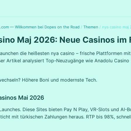
.com — Willkommen bei Dopes on the Road
/
Themen
/
nya casino maj
sino Maj 2026: Neue Casinos im 
aunchen die heißesten nya casino – frische Plattformen mit
ser Artikel analysiert Top-Neuzugänge wie Anadolu Casino G
wechseln? Höhere Boni und modernste Tech.
asinos Mai 2026
 Launches. Diese Sites bieten Pay N Play, VR-Slots und AI-B
sticht mit türkischen Zahlungen heraus. RTP bis 98%, schnel