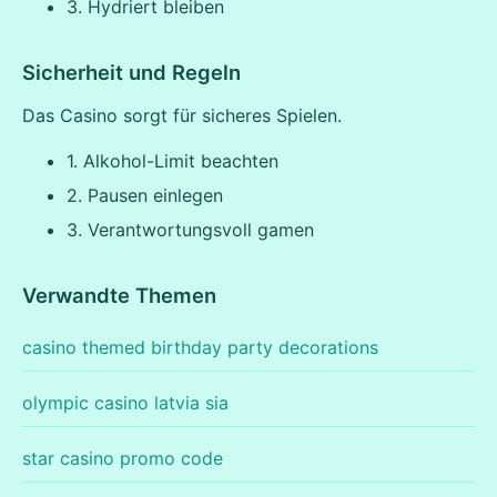
3. Hydriert bleiben
Sicherheit und Regeln
Das Casino sorgt für sicheres Spielen.
1. Alkohol-Limit beachten
2. Pausen einlegen
3. Verantwortungsvoll gamen
Verwandte Themen
casino themed birthday party decorations
olympic casino latvia sia
star casino promo code