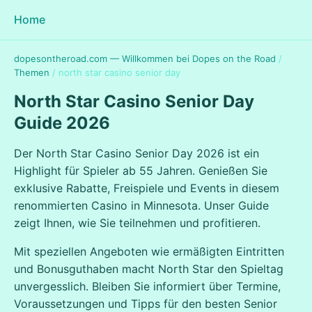
Home
dopesontheroad.com — Willkommen bei Dopes on the Road
/
Themen
/
north star casino senior day
North Star Casino Senior Day
Guide 2026
Der North Star Casino Senior Day 2026 ist ein
Highlight für Spieler ab 55 Jahren. Genießen Sie
exklusive Rabatte, Freispiele und Events in diesem
renommierten Casino in Minnesota. Unser Guide
zeigt Ihnen, wie Sie teilnehmen und profitieren.
Mit speziellen Angeboten wie ermäßigten Eintritten
und Bonusguthaben macht North Star den Spieltag
unvergesslich. Bleiben Sie informiert über Termine,
Voraussetzungen und Tipps für den besten Senior