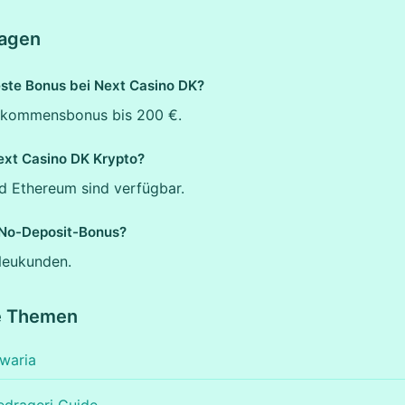
ragen
este Bonus bei Next Casino DK?
lkommensbonus bis 200 €.
ext Casino DK Krypto?
nd Ethereum sind verfügbar.
 No-Deposit-Bonus?
Neukunden.
e Themen
awaria
edrageri Guide