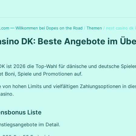
.com — Willkommen bei Dopes on the Road
/
Themen
/
next casino dk 
sino DK: Beste Angebote im Übe
K ist 2026 die Top-Wahl für dänische und deutsche Spieler
tet Boni, Spiele und Promotionen auf.
ie von hohen Limits und vielfältigen Zahlungsoptionen in di
Casino.
nsbonus Liste
nstiegsangebote im Detail.