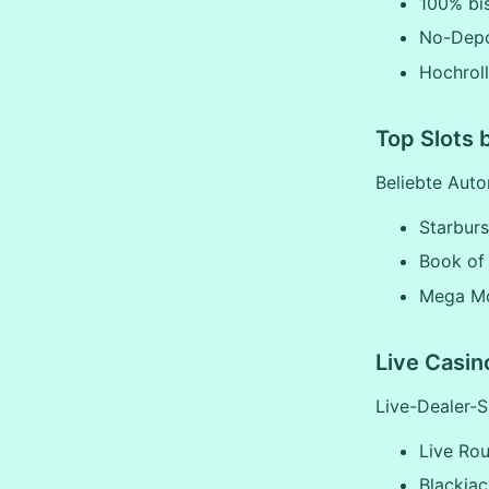
100% bis
No-Depo
Hochroll
Top Slots 
Beliebte Aut
Starburs
Book of
Mega Mo
Live Casin
Live-Dealer-S
Live Rou
Blackjac