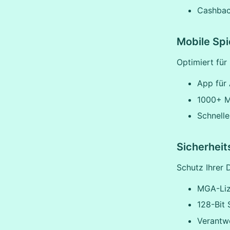
Cashbac
Mobile Spi
Optimiert für
App für 
1000+ Mo
Schnelle
Sicherheit
Schutz Ihrer D
MGA-Liz
128-Bit 
Verantw