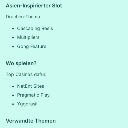
Asien-Inspirierter Slot
Drachen-Thema.
Cascading Reels
Multipliers
Gong Feature
Wo spielen?
Top Casinos dafür.
NetEnt Sites
Pragmatic Play
Yggdrasil
Verwandte Themen