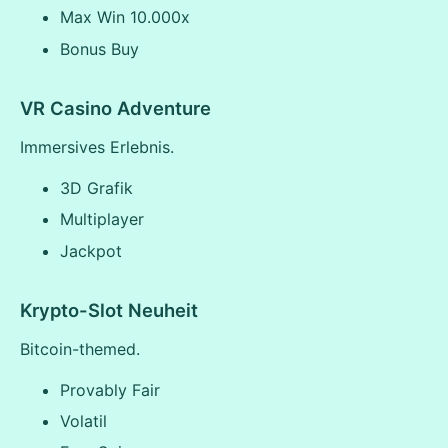
Max Win 10.000x
Bonus Buy
VR Casino Adventure
Immersives Erlebnis.
3D Grafik
Multiplayer
Jackpot
Krypto-Slot Neuheit
Bitcoin-themed.
Provably Fair
Volatil