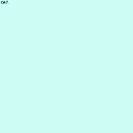
tzen.