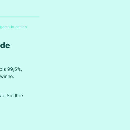
 game in casino
ide
bis 99,5%.
ewinne.
ie Sie Ihre