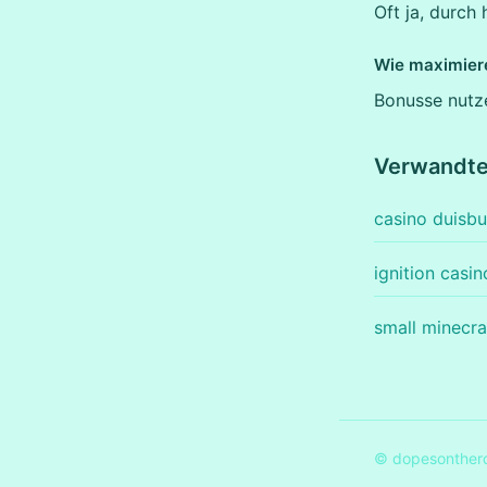
Oft ja, durch
Wie maximier
Bonusse nutze
Verwandt
casino duisbu
ignition casi
small minecra
© dopesonther