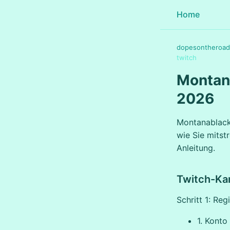
Home
dopesontheroad
twitch
Montan
2026
Montanablack'
wie Sie mitst
Anleitung.
Twitch-Kan
Schritt 1: Reg
1. Konto