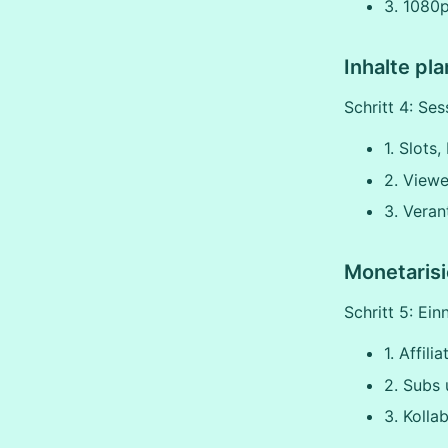
3. 1080p
Inhalte pl
Schritt 4: Ses
1. Slots
2. Viewe
3. Vera
Monetaris
Schritt 5: Ei
1. Affili
2. Subs 
3. Kolla