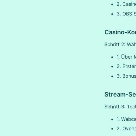
2. Casin
3. OBS S
Casino-Ko
Schritt 2: Wä
1. Über 
2. Erste
3. Bonus
Stream-Se
Schritt 3: Te
1. Webc
2. Overl