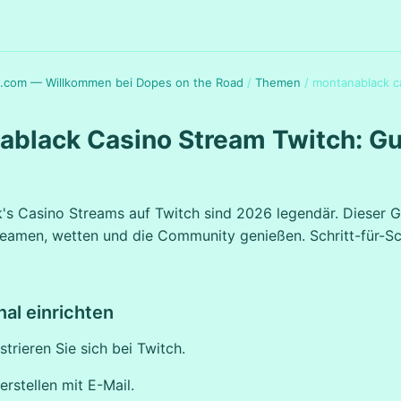
.com — Willkommen bei Dopes on the Road
/
Themen
/
montanablack c
ablack Casino Stream Twitch: G
s Casino Streams auf Twitch sind 2026 legendär. Dieser G
reamen, wetten und die Community genießen. Schritt-für-Sc
al einrichten
istrieren Sie sich bei Twitch.
 erstellen mit E-Mail.