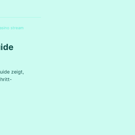
asino stream
uide
uide zeigt,
hritt-