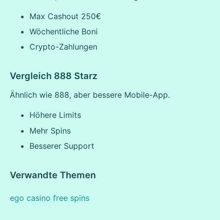
Max Cashout 250€
Wöchentliche Boni
Crypto-Zahlungen
Vergleich 888 Starz
Ähnlich wie 888, aber bessere Mobile-App.
Höhere Limits
Mehr Spins
Besserer Support
Verwandte Themen
ego casino free spins