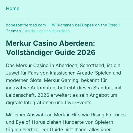
Home
dopesontheroad.com — Willkommen bei Dopes on the Road
/
Themen
/
merkur casino aberdeen
Merkur Casino Aberdeen:
Vollständiger Guide 2026
Das Merkur Casino in Aberdeen, Schottland, ist ein
Juwel für Fans von klassischen Arcade-Spielen und
modernen Slots. Merkur Gaming, bekannt für
innovative Automaten, betreibt diesen Standort mit
Leidenschaft. 2026 erweitert es sein Angebot um
digitale Integrationen und Live-Events.
Mit einer Auswahl an Merkur-Hits wie Rising Fortunes
und Eye of Horus ziehen Hunderte von Spielern
täglich hierher. Der Guide hilft Ihnen, alles über