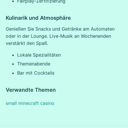
Fairplay-Zertifizierung
Kulinarik und Atmosphäre
Genießen Sie Snacks und Getränke am Automaten
oder in der Lounge. Live-Musik an Wochenenden
verstärkt den Spaß.
Lokale Spezialitäten
Themenabende
Bar mit Cocktails
Verwandte Themen
small minecraft casino