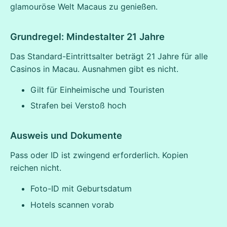
glamouröse Welt Macaus zu genießen.
Grundregel: Mindestalter 21 Jahre
Das Standard-Eintrittsalter beträgt 21 Jahre für alle
Casinos in Macau. Ausnahmen gibt es nicht.
Gilt für Einheimische und Touristen
Strafen bei Verstoß hoch
Ausweis und Dokumente
Pass oder ID ist zwingend erforderlich. Kopien
reichen nicht.
Foto-ID mit Geburtsdatum
Hotels scannen vorab