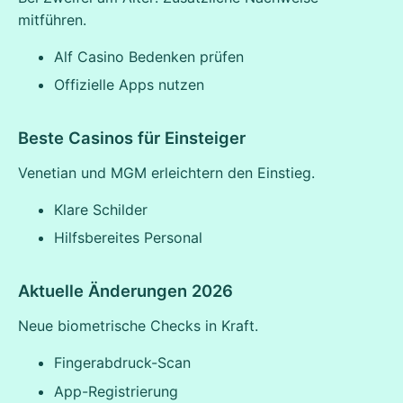
mitführen.
Alf Casino Bedenken prüfen
Offizielle Apps nutzen
Beste Casinos für Einsteiger
Venetian und MGM erleichtern den Einstieg.
Klare Schilder
Hilfsbereites Personal
Aktuelle Änderungen 2026
Neue biometrische Checks in Kraft.
Fingerabdruck-Scan
App-Registrierung