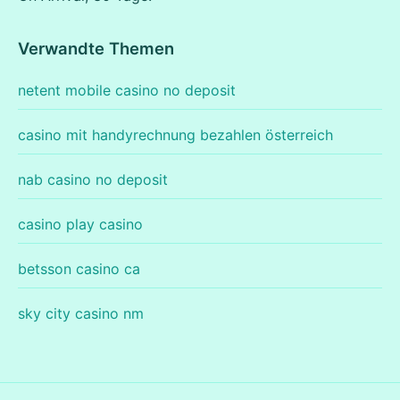
Verwandte Themen
netent mobile casino no deposit
casino mit handyrechnung bezahlen österreich
nab casino no deposit
casino play casino
betsson casino ca
sky city casino nm