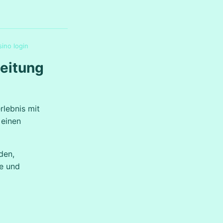
ino login
eitung
rlebnis mit
 einen
den,
ge und