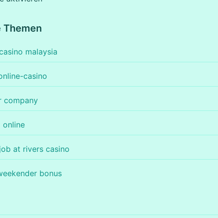
e Themen
casino malaysia
online-casino
er company
o online
job at rivers casino
weekender bonus