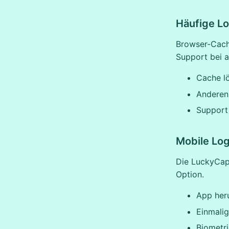
Häufige L
Browser-Cache
Support bei a
Cache l
Anderen
Support
Mobile Log
Die LuckyCapo
Option.
App her
Einmalig
Biometri