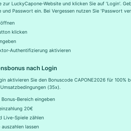
e zur LuckyCapone-Website und klicken Sie auf 'Login'. Ge
und Passwort ein. Bei Vergessen nutzen Sie 'Passwort ver
 öffnen
tton klicken
ingeben
tor-Authentifizierung aktivieren
nsbonus nach Login
in aktivieren Sie den Bonuscode CAPONE2026 für 100% b
e Umsatzbedingungen (35x).
 Bonus-Bereich eingeben
einzahlung 20€
d Live-Spiele zählen
 auszahlen lassen