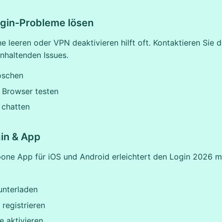
ogin-Probleme lösen
 leeren oder VPN deaktivieren hilft oft. Kontaktieren Sie 
nhaltenden Issues.
öschen
 Browser testen
 chatten
in & App
ne App für iOS und Android erleichtert den Login 2026 mi
unterladen
 registrieren
e aktivieren