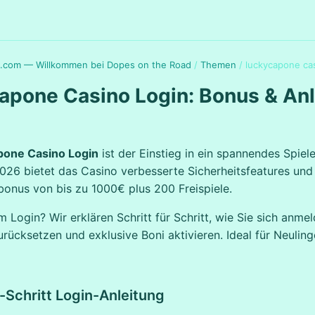
.com — Willkommen bei Dopes on the Road
/
Themen
/
luckycapone cas
apone Casino Login: Bonus & Anl
one Casino Login
ist der Einstieg in ein spannendes Spiele
026 bietet das Casino verbesserte Sicherheitsfeatures und
onus von bis zu 1000€ plus 200 Freispiele.
 Login? Wir erklären Schritt für Schritt, wie Sie sich anmel
rücksetzen und exklusive Boni aktivieren. Ideal für Neulin
r-Schritt Login-Anleitung