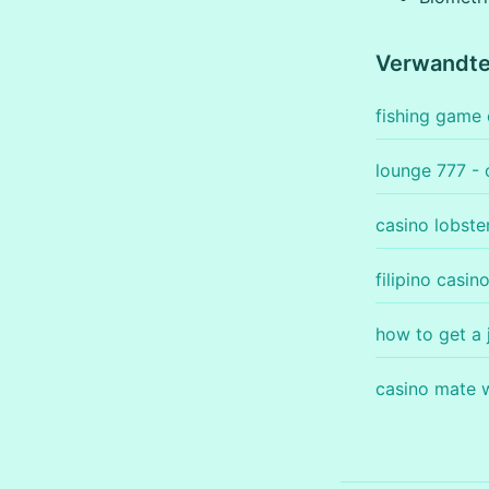
Verwandt
fishing game 
lounge 777 - 
casino lobst
filipino casin
how to get a 
casino mate 