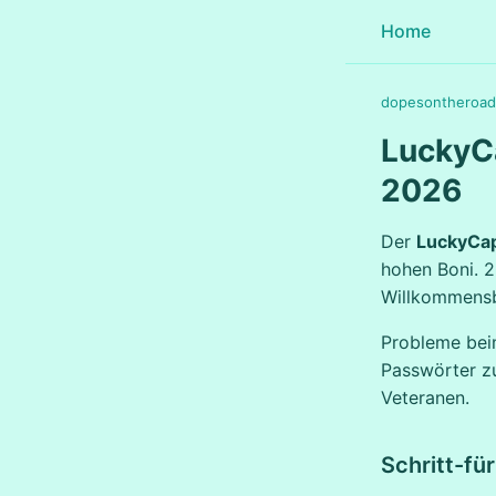
Home
dopesontheroad
LuckyC
2026
Der
LuckyCap
hohen Boni. 2
Willkommensb
Probleme beim
Passwörter zu
Veteranen.
Schritt-fü