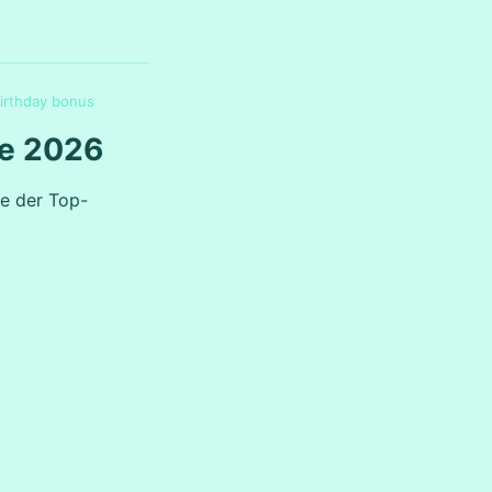
birthday bonus
te 2026
te der Top-