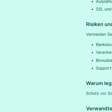
Auszahlu
SSL und
Risiken un
Vermeiden Sie
Bankblo
Verantwo
Bonusbe
Support 
Warum legal
Schutz vor S
Verwandt