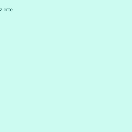
zierte