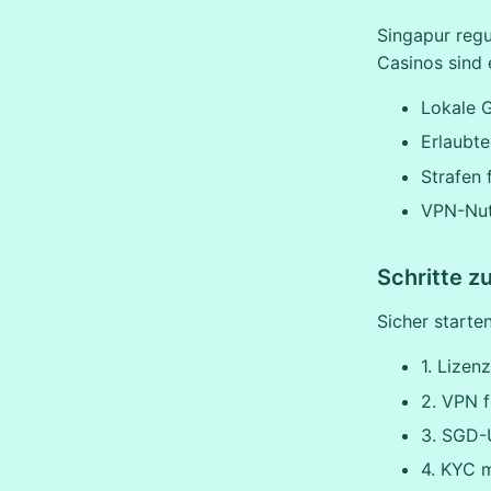
Singapur regu
Casinos sind
Lokale 
Erlaubte
Strafen 
VPN-Nutz
Schritte z
Sicher starten
1. Lizen
2. VPN f
3. SGD-
4. KYC m