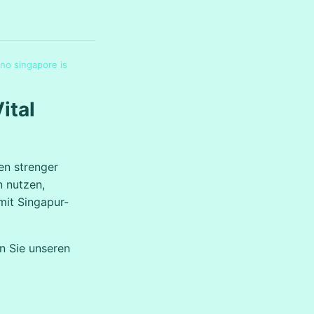
ino singapore is
ital
en strenger
n nutzen,
 mit Singapur-
en Sie unseren