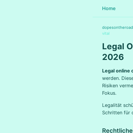
Home
dopesontheroad
vital
Legal O
2026
Legal online 
werden. Diese
Risiken verme
Fokus.
Legalität sch
Schritten für
Rechtliche