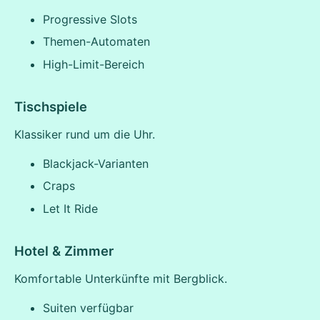
Progressive Slots
Themen-Automaten
High-Limit-Bereich
Tischspiele
Klassiker rund um die Uhr.
Blackjack-Varianten
Craps
Let It Ride
Hotel & Zimmer
Komfortable Unterkünfte mit Bergblick.
Suiten verfügbar