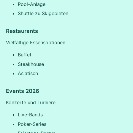
Pool-Anlage
Shuttle zu Skigebieten
Restaurants
Vielfältige Essensoptionen.
Buffet
Steakhouse
Asiatisch
Events 2026
Konzerte und Turniere.
Live-Bands
Poker-Series