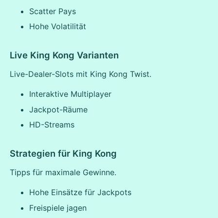
Scatter Pays
Hohe Volatilität
Live King Kong Varianten
Live-Dealer-Slots mit King Kong Twist.
Interaktive Multiplayer
Jackpot-Räume
HD-Streams
Strategien für King Kong
Tipps für maximale Gewinne.
Hohe Einsätze für Jackpots
Freispiele jagen