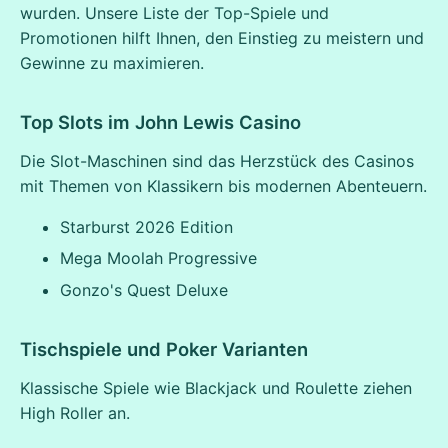
wurden. Unsere Liste der Top-Spiele und
Promotionen hilft Ihnen, den Einstieg zu meistern und
Gewinne zu maximieren.
Top Slots im John Lewis Casino
Die Slot-Maschinen sind das Herzstück des Casinos
mit Themen von Klassikern bis modernen Abenteuern.
Starburst 2026 Edition
Mega Moolah Progressive
Gonzo's Quest Deluxe
Tischspiele und Poker Varianten
Klassische Spiele wie Blackjack und Roulette ziehen
High Roller an.