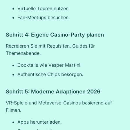
Virtuelle Touren nutzen.
Fan-Meetups besuchen.
Schritt 4: Eigene Casino-Party planen
Recreieren Sie mit Requisiten. Guides für
Themenabende.
Cocktails wie Vesper Martini.
Authentische Chips besorgen.
Schritt 5: Moderne Adaptionen 2026
VR-Spiele und Metaverse-Casinos basierend auf
Filmen.
Apps herunterladen.