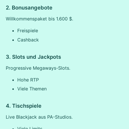
2. Bonusangebote
Willkommenspaket bis 1.600 $.
Freispiele
Cashback
3. Slots und Jackpots
Progressive Megaways-Slots.
Hohe RTP
Viele Themen
4. Tischspiele
Live Blackjack aus PA-Studios.
Viele Limits