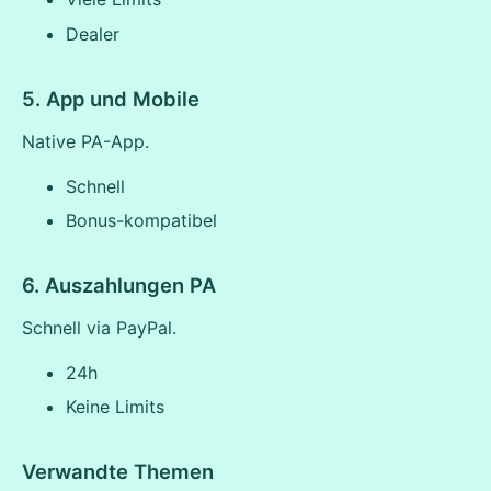
Dealer
5. App und Mobile
Native PA-App.
Schnell
Bonus-kompatibel
6. Auszahlungen PA
Schnell via PayPal.
24h
Keine Limits
Verwandte Themen