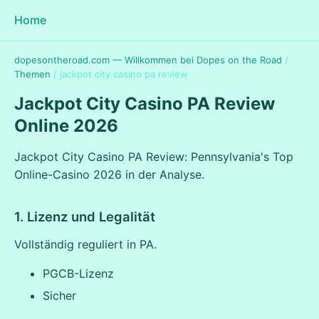
Home
dopesontheroad.com — Willkommen bei Dopes on the Road
/
Themen
/
jackpot city casino pa review
Jackpot City Casino PA Review
Online 2026
Jackpot City Casino PA Review: Pennsylvania's Top
Online-Casino 2026 in der Analyse.
1. Lizenz und Legalität
Vollständig reguliert in PA.
PGCB-Lizenz
Sicher