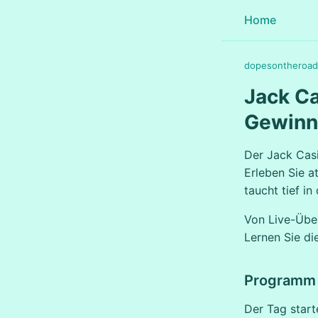
Home
dopesontheroad
Jack Ca
Gewinn
Der Jack Casi
Erleben Sie a
taucht tief i
Von Live-Über
Lernen Sie di
Programm 
Der Tag start