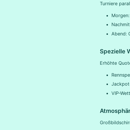
Turniere paral
Morgen: 
Nachmit
Abend: 
Spezielle 
Erhöhte Quote
Rennspe
Jackpot
VIP-Wet
Atmosphär
Großbildschi