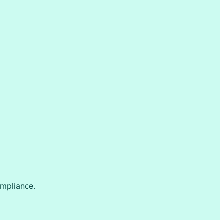
mpliance.