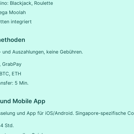
ino: Blackjack, Roulette
Mega Moolah
ten integriert
methoden
- und Auszahlungen, keine Gebühren.
 GrabPay
 BTC, ETH
nsfer: 5 Min.
 und Mobile App
selung und App für iOS/Android. Singapore-spezifische Co
4 Std.