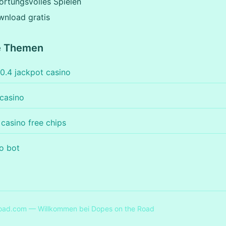
ortungsvolles Spielen
nload gratis
e Themen
0.4 jackpot casino
 casino
 casino free chips
no bot
oad.com — Willkommen bei Dopes on the Road