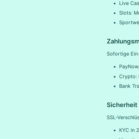
Live Cas
Slots: 
Sportwet
Zahlungs
Sofortige Ein
PayNow,
Crypto:
Bank Tra
Sicherheit
SSL-Verschlüs
KYC in 2