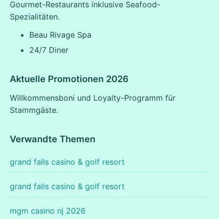
Gourmet-Restaurants inklusive Seafood-
Spezialitäten.
Beau Rivage Spa
24/7 Diner
Aktuelle Promotionen 2026
Willkommensboni und Loyalty-Programm für
Stammgäste.
Verwandte Themen
grand falls casino & golf resort
grand falls casino & golf resort
mgm casino nj 2026