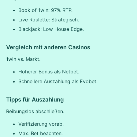
Book of 1win: 97% RTP.
Live Roulette: Strategisch.
Blackjack: Low House Edge.
Vergleich mit anderen Casinos
1win vs. Markt.
Höherer Bonus als Netbet.
Schnellere Auszahlung als Evobet.
Tipps für Auszahlung
Reibungslos abschließen.
Verifizierung vorab.
Max. Bet beachten.