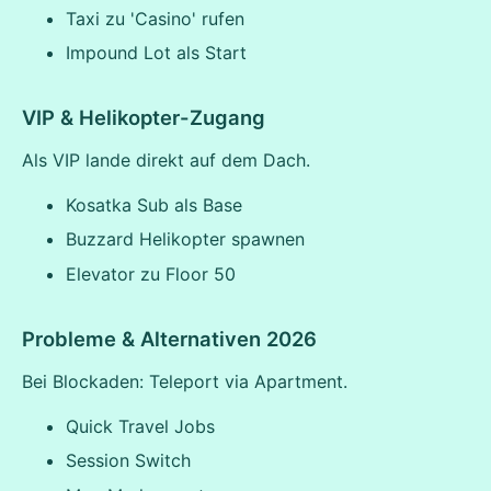
Taxi zu 'Casino' rufen
Impound Lot als Start
VIP & Helikopter-Zugang
Als VIP lande direkt auf dem Dach.
Kosatka Sub als Base
Buzzard Helikopter spawnen
Elevator zu Floor 50
Probleme & Alternativen 2026
Bei Blockaden: Teleport via Apartment.
Quick Travel Jobs
Session Switch