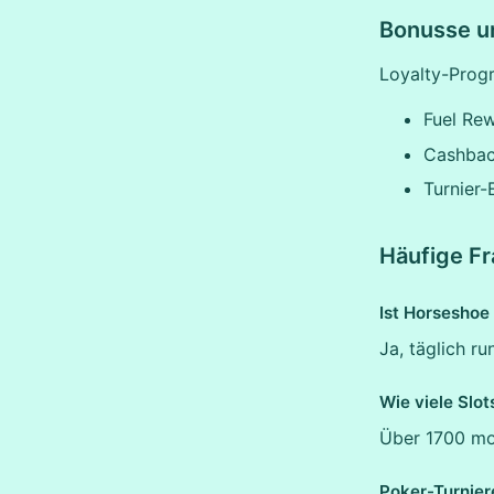
Bonusse u
Loyalty-Prog
Fuel Re
Cashba
Turnier-E
Häufige F
Ist Horseshoe
Ja, täglich ru
Wie viele Slot
Über 1700 mo
Poker-Turnier