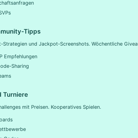
chaftsanfragen
SVPs
munity-Tipps
ot-Strategien und Jackpot-Screenshots. Wöchentliche Give
P Empfehlungen
ode-Sharing
reams
 Turniere
allenges mit Preisen. Kooperatives Spielen.
oards
ettbewerbe