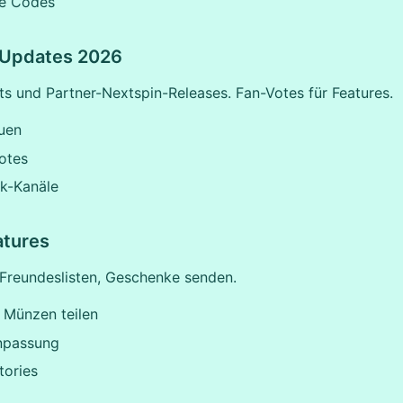
ve Codes
Updates 2026
s und Partner-Nextspin-Releases. Fan-Votes für Features.
uen
otes
k-Kanäle
atures
Freundeslisten, Geschenke senden.
e Münzen teilen
Anpassung
tories