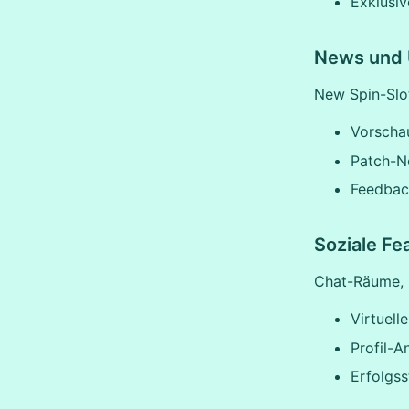
Exklusi
News und 
New Spin-Slot
Vorscha
Patch-N
Feedbac
Soziale Fe
Chat-Räume, 
Virtuell
Profil-
Erfolgss