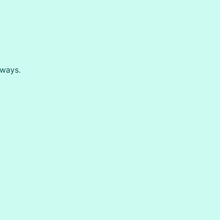
aways.