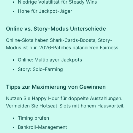
Niedrige Volatilität für Steady Wins
Hohe für Jackpot-Jäger
Online vs. Story-Modus Unterschiede
Online-Slots haben Shark-Cards-Boosts, Story-
Modus ist pur. 2026-Patches balancieren Fairness.
Online: Multiplayer-Jackpots
Story: Solo-Farming
Tipps zur Maximierung von Gewinnen
Nutzen Sie Happy Hour für doppelte Auszahlungen.
Vermeiden Sie Hotseat-Slots mit hohem Hausvorteil.
Timing prüfen
Bankroll-Management