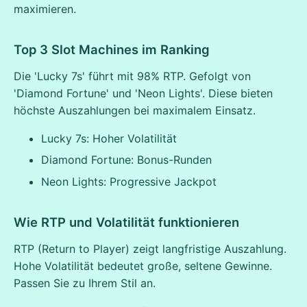
maximieren.
Top 3 Slot Machines im Ranking
Die 'Lucky 7s' führt mit 98% RTP. Gefolgt von
'Diamond Fortune' und 'Neon Lights'. Diese bieten
höchste Auszahlungen bei maximalem Einsatz.
Lucky 7s: Hoher Volatilität
Diamond Fortune: Bonus-Runden
Neon Lights: Progressive Jackpot
Wie RTP und Volatilität funktionieren
RTP (Return to Player) zeigt langfristige Auszahlung.
Hohe Volatilität bedeutet große, seltene Gewinne.
Passen Sie zu Ihrem Stil an.