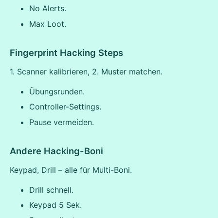
No Alerts.
Max Loot.
Fingerprint Hacking Steps
1. Scanner kalibrieren, 2. Muster matchen.
Übungsrunden.
Controller-Settings.
Pause vermeiden.
Andere Hacking-Boni
Keypad, Drill – alle für Multi-Boni.
Drill schnell.
Keypad 5 Sek.