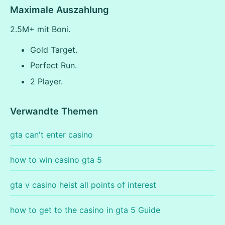
Maximale Auszahlung
2.5M+ mit Boni.
Gold Target.
Perfect Run.
2 Player.
Verwandte Themen
gta can't enter casino
how to win casino gta 5
gta v casino heist all points of interest
how to get to the casino in gta 5 Guide