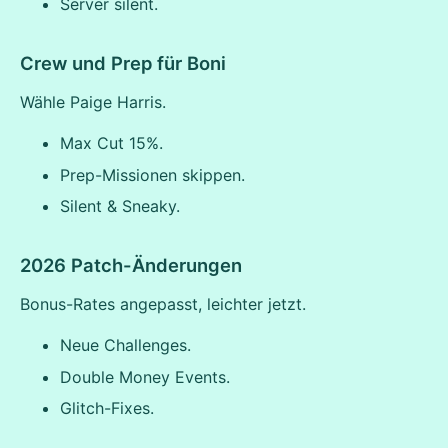
Server silent.
Crew und Prep für Boni
Wähle Paige Harris.
Max Cut 15%.
Prep-Missionen skippen.
Silent & Sneaky.
2026 Patch-Änderungen
Bonus-Rates angepasst, leichter jetzt.
Neue Challenges.
Double Money Events.
Glitch-Fixes.