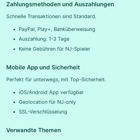
Zahlungsmethoden und Auszahlungen
Schnelle Transaktionen sind Standard.
PayPal, Play+, Banküberweisung
Auszahlung: 1-3 Tage
Keine Gebühren für NJ-Spieler
Mobile App und Sicherheit
Perfekt für unterwegs, mit Top-Sicherheit.
iOS/Android App verfügbar
Geolocation für NJ-only
SSL-Verschlüsselung
Verwandte Themen