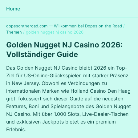
Home
dopesontheroad.com — Willkommen bei Dopes on the Road
/
Themen
/
golden nugget nj casino 2026
Golden Nugget NJ Casino 2026:
Vollständiger Guide
Das Golden Nugget NJ Casino bleibt 2026 ein Top-
Ziel für US-Online-Glücksspieler, mit starker Präsenz
in New Jersey. Obwohl es Verbindungen zu
internationalen Marken wie Holland Casino Den Haag
gibt, fokussiert sich dieser Guide auf die neuesten
Features, Boni und Spielangebote des Golden Nugget
NJ Casino. Mit über 1.000 Slots, Live-Dealer-Tischen
und exklusiven Jackpots bietet es ein premium
Erlebnis.