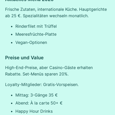
Frische Zutaten, internationale Küche. Hauptgerichte
ab 25 €. Spezialitäten wechseln monatlich.
Rinderfilet mit Trüffel
Meeresfrüchte-Platte
Vegan-Optionen
Preise und Value
High-End-Preise, aber Casino-Gäste erhalten
Rabatte. Set-Menüs sparen 20%.
Loyalty-Mitglieder: Gratis-Vorspeisen.
Mittag: 3-Gänge 35 €
Abend: À la carte 50+ €
Happy Hour Drinks