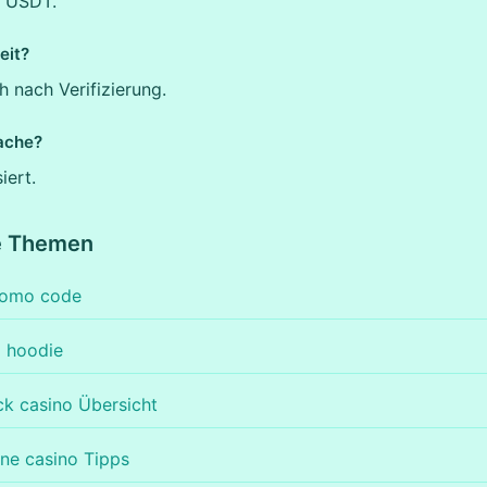
, USDT.
eit?
h nach Verifizierung.
ache?
siert.
e Themen
romo code
o hoodie
k casino Übersicht
one casino Tipps