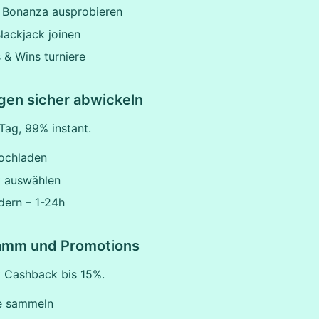
t Bonanza ausprobieren
Blackjack joinen
 & Wins turniere
gen sicher abwickeln
ag, 99% instant.
hochladen
t auswählen
dern – 1-24h
amm und Promotions
t Cashback bis 15%.
te sammeln