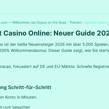
.com — Willkommen bei Dopes on the Road
/
Themen
/
getsbet casino 
 Casino Online: Neuer Guide 20
o ist der heiße Neueinsteiger 2026 mit über 5.000 Spielen
00% Willkommensbonus. Dieser Guide zeigt, wie Sie starte
racao, fokussiert auf DE und EU-Märkte. Schnelle Registri
ung Schritt-für-Schritt
ein Konto in Minuten.
bet.com besuchen