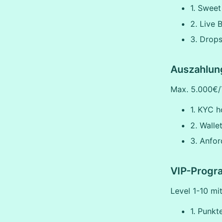
1. Swee
2. Live 
3. Drops
Auszahlun
Max. 5.000€/T
1. KYC 
2. Walle
3. Anfor
VIP-Progr
Level 1-10 mi
1. Punk