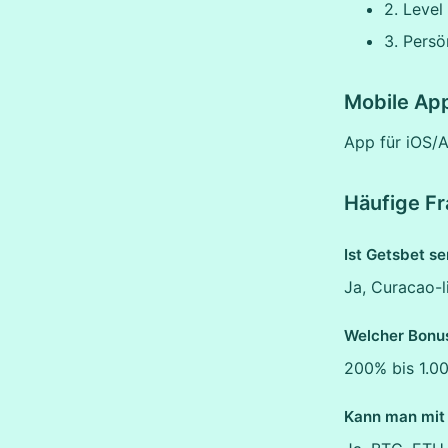
2. Level
3. Persö
Mobile App
App für iOS/
Häufige F
Ist Getsbet se
Ja, Curacao-l
Welcher Bonu
200% bis 1.0
Kann man mit 