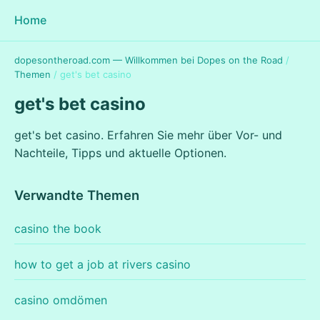
Home
dopesontheroad.com — Willkommen bei Dopes on the Road
/
Themen
/
get's bet casino
get's bet casino
get's bet casino. Erfahren Sie mehr über Vor- und
Nachteile, Tipps und aktuelle Optionen.
Verwandte Themen
casino the book
how to get a job at rivers casino
casino omdömen