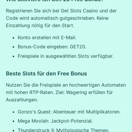
Registrieren Sie sich bei Get Slots Casino und der
Code wird automatisch gutgeschrieben. Keine
Einzahlung nötig für den Start.
Konto erstellen mit E-Mail.
Bonus-Code eingeben: GET20.
Freispiele in ausgewählten Slots verfügbar.
Beste Slots für den Free Bonus
Nutzen Sie die Freispiele an hochwertigen Automaten
mit hohen RTP-Raten. Ziel: Wagering erfüllen für
Auszahlungen.
Gonzo's Quest: Abenteuer mit Multiplikatoren.
Mega Moolah: Jackpot-Potenzial.
Thunderstruck II: Mythologische Themen.