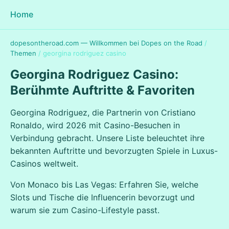
Home
dopesontheroad.com — Willkommen bei Dopes on the Road
/
Themen
/
georgina rodriguez casino
Georgina Rodriguez Casino:
Berühmte Auftritte & Favoriten
Georgina Rodriguez, die Partnerin von Cristiano
Ronaldo, wird 2026 mit Casino-Besuchen in
Verbindung gebracht. Unsere Liste beleuchtet ihre
bekannten Auftritte und bevorzugten Spiele in Luxus-
Casinos weltweit.
Von Monaco bis Las Vegas: Erfahren Sie, welche
Slots und Tische die Influencerin bevorzugt und
warum sie zum Casino-Lifestyle passt.