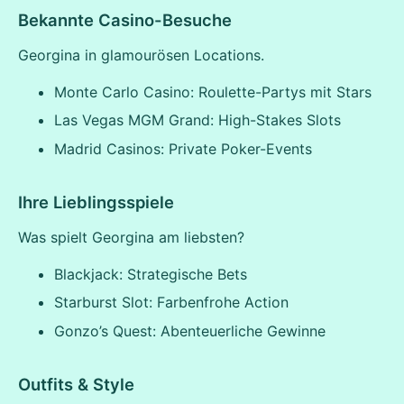
Bekannte Casino-Besuche
Georgina in glamourösen Locations.
Monte Carlo Casino: Roulette-Partys mit Stars
Las Vegas MGM Grand: High-Stakes Slots
Madrid Casinos: Private Poker-Events
Ihre Lieblingsspiele
Was spielt Georgina am liebsten?
Blackjack: Strategische Bets
Starburst Slot: Farbenfrohe Action
Gonzo’s Quest: Abenteuerliche Gewinne
Outfits & Style