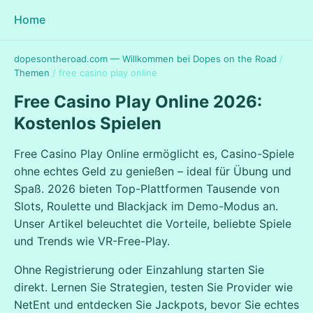
Home
dopesontheroad.com — Willkommen bei Dopes on the Road
/
Themen
/
free casino play online
Free Casino Play Online 2026:
Kostenlos Spielen
Free Casino Play Online ermöglicht es, Casino-Spiele
ohne echtes Geld zu genießen – ideal für Übung und
Spaß. 2026 bieten Top-Plattformen Tausende von
Slots, Roulette und Blackjack im Demo-Modus an.
Unser Artikel beleuchtet die Vorteile, beliebte Spiele
und Trends wie VR-Free-Play.
Ohne Registrierung oder Einzahlung starten Sie
direkt. Lernen Sie Strategien, testen Sie Provider wie
NetEnt und entdecken Sie Jackpots, bevor Sie echtes