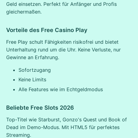
Geld einsetzen. Perfekt für Anfänger und Profis
gleichermaßen.
Vorteile des Free Casino Play
Free Play schult Fähigkeiten risikofrei und bietet
Unterhaltung rund um die Uhr. Keine Verluste, nur
Gewinne an Erfahrung.
Sofortzugang
Keine Limits
Alle Features wie im Echtgeldmodus
Beliebte Free Slots 2026
Top-Titel wie Starburst, Gonzo's Quest und Book of
Dead im Demo-Modus. Mit HTML5 für perfektes
Streaming.