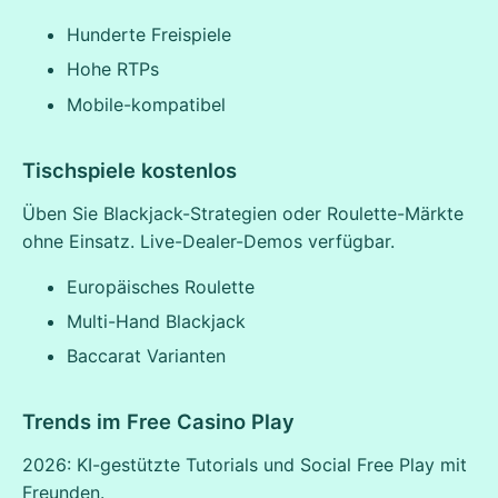
Hunderte Freispiele
Hohe RTPs
Mobile-kompatibel
Tischspiele kostenlos
Üben Sie Blackjack-Strategien oder Roulette-Märkte
ohne Einsatz. Live-Dealer-Demos verfügbar.
Europäisches Roulette
Multi-Hand Blackjack
Baccarat Varianten
Trends im Free Casino Play
2026: KI-gestützte Tutorials und Social Free Play mit
Freunden.