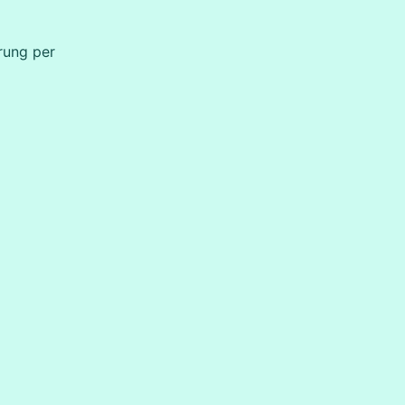
rung per