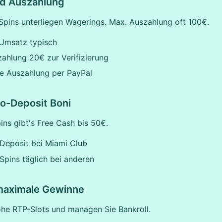
d Auszahlung
pins unterliegen Wagerings. Max. Auszahlung oft 100€.
Umsatz typisch
zahlung 20€ zur Verifizierung
ge Auszahlung per PayPal
o-Deposit Boni
ns gibt's Free Cash bis 50€.
Deposit bei Miami Club
Spins täglich bei anderen
 maximale Gewinne
he RTP-Slots und managen Sie Bankroll.