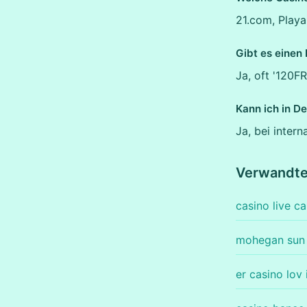
21.com, Playa
Gibt es eine
Ja, oft '120F
Kann ich in D
Ja, bei inter
Verwandt
casino live c
mohegan sun c
er casino lov 