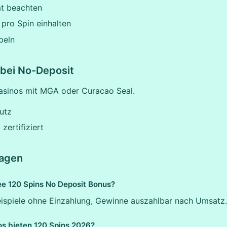
tät beachten
pro Spin einhalten
peln
 bei No-Deposit
Casinos mit MGA oder Curacao Seal.
utz
 zertifiziert
ragen
ree 120 Spins No Deposit Bonus?
eispiele ohne Einzahlung, Gewinne auszahlbar nach Umsatz.
s bieten 120 Spins 2026?