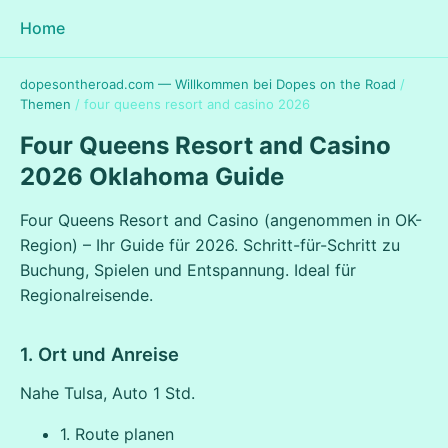
Home
dopesontheroad.com — Willkommen bei Dopes on the Road
/
Themen
/
four queens resort and casino 2026
Four Queens Resort and Casino
2026 Oklahoma Guide
Four Queens Resort and Casino (angenommen in OK-
Region) – Ihr Guide für 2026. Schritt-für-Schritt zu
Buchung, Spielen und Entspannung. Ideal für
Regionalreisende.
1. Ort und Anreise
Nahe Tulsa, Auto 1 Std.
1. Route planen