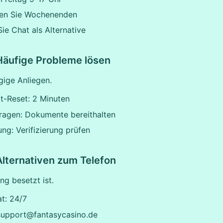
en Sie Wochenenden
ie Chat als Alternative
 Häufige Probleme lösen
gige Anliegen.
t-Reset: 2 Minuten
ragen: Dokumente bereithalten
ng: Verifizierung prüfen
 Alternativen zum Telefon
ung besetzt ist.
t: 24/7
support@fantasycasino.de