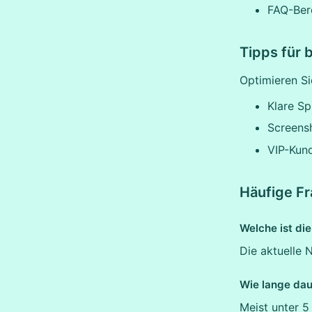
FAQ-Ber
Tipps für 
Optimieren Si
Klare S
Screens
VIP-Kund
Häufige F
Welche ist di
Die aktuelle 
Wie lange dau
Meist unter 5