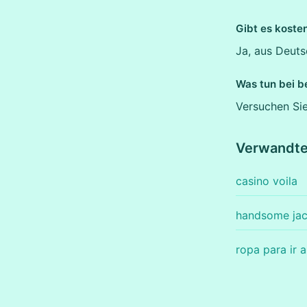
Gibt es koste
Ja, aus Deuts
Was tun bei b
Versuchen Sie
Verwandt
casino voila
handsome jac
ropa para ir 