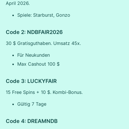
April 2026.
Spiele: Starburst, Gonzo
Code 2: NDBFAIR2026
30 $ Gratisguthaben. Umsatz 45x.
Für Neukunden
Max Cashout 100 $
Code 3: LUCKYFAIR
15 Free Spins + 10 $. Kombi-Bonus.
Gültig 7 Tage
Code 4: DREAMNDB