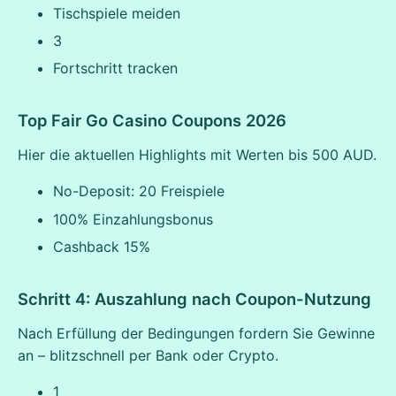
Tischspiele meiden
3
Fortschritt tracken
Top Fair Go Casino Coupons 2026
Hier die aktuellen Highlights mit Werten bis 500 AUD.
No-Deposit: 20 Freispiele
100% Einzahlungsbonus
Cashback 15%
Schritt 4: Auszahlung nach Coupon-Nutzung
Nach Erfüllung der Bedingungen fordern Sie Gewinne
an – blitzschnell per Bank oder Crypto.
1