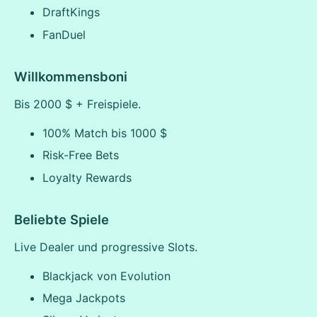
DraftKings
FanDuel
Willkommensboni
Bis 2000 $ + Freispiele.
100% Match bis 1000 $
Risk-Free Bets
Loyalty Rewards
Beliebte Spiele
Live Dealer und progressive Slots.
Blackjack von Evolution
Mega Jackpots