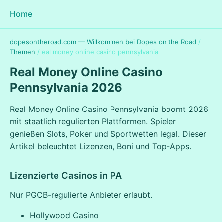
Home
dopesontheroad.com — Willkommen bei Dopes on the Road
/
Themen
/
eal money online casino pennsylvania
Real Money Online Casino
Pennsylvania 2026
Real Money Online Casino Pennsylvania boomt 2026
mit staatlich regulierten Plattformen. Spieler
genießen Slots, Poker und Sportwetten legal. Dieser
Artikel beleuchtet Lizenzen, Boni und Top-Apps.
Lizenzierte Casinos in PA
Nur PGCB-regulierte Anbieter erlaubt.
Hollywood Casino